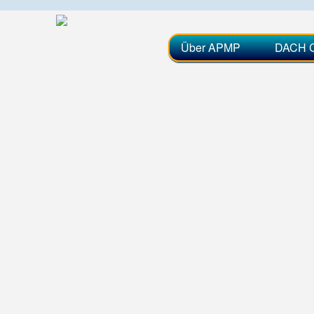
Über APMP
DACH C